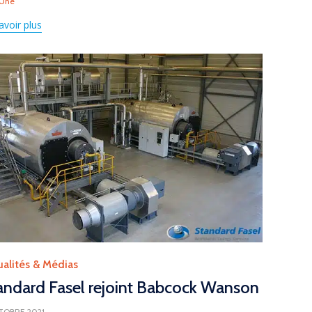
 Une
avoir plus
gory
ualités & Médias
andard Fasel rejoint Babcock Wanson
TOBRE 2021