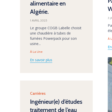
P
alimentaire en
W
Algérie.
3 
1 AVRIL 2025
Pa
Le groupe COGB Labelle choisit
él
une chaudière à tubes de
Ta
fumées Powerpack pour son
À 
usine...
En
Tags
À La Une
En savoir plus
Category
Carrières
Ingénieur(e) d’études
traitement de l’eau