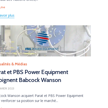
s
 Une
avoir plus
gory
ualités & Médias
rat et PBS Power Equipment
joignent Babcock Wanson
ANVIER 2023
cock Wanson acquiert Parat et PBS Power Equipment
 renforcer sa position sur le marché...
s