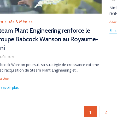
Nimb
renf
Tag
tegory
tualités & Médias
À La
team Plant Engineering renforce le
En s
roupe Babcock Wanson au Royaume-
ni
AOÛT 2021
bcock Wanson poursuit sa stratégie de croissance externe
ec l’acquisition de Steam Plant Engineering et...
gs
La Une
 savoir plus
Page
1
2