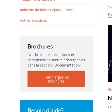
Ta
À 
Industrie du bois / Papier / Carton
En
Autres industries
Brochures
Nos brochures techniques et
commerciales sont téléchargeables
dans la section "Documentation"
Téléchargez les
brochures
Ca
Bl
N
2 
Besoin d’aide?