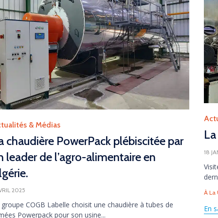
Cate
Act
tegory
tualités & Médias
La
a chaudière PowerPack plébiscitée par
18 J
n leader de l’agro-alimentaire en
Visi
lgérie.
dern
AVRIL 2025
Tag
À La
 groupe COGB Labelle choisit une chaudière à tubes de
En s
mées Powerpack pour son usine...