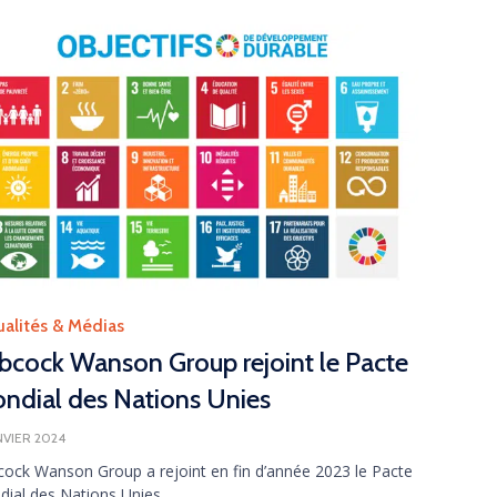
gory
ualités & Médias
bcock Wanson Group rejoint le Pacte
ndial des Nations Unies
ANVIER 2024
ock Wanson Group a rejoint en fin d’année 2023 le Pacte
ial des Nations Unies,...