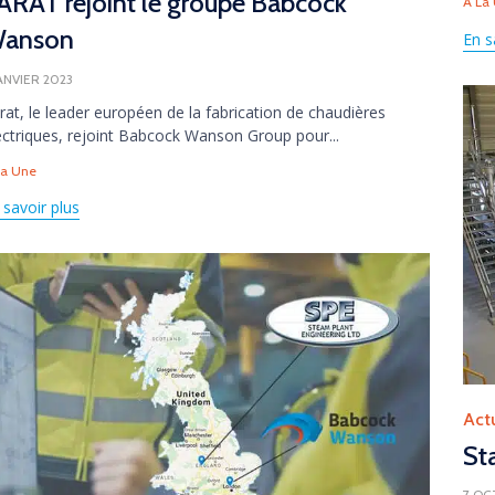
ARAT rejoint le groupe Babcock
À La
anson
En s
JANVIER 2023
rat, le leader européen de la fabrication de chaudières
ectriques, rejoint Babcock Wanson Group pour...
gs
La Une
 savoir plus
Cate
Act
St
7 OC