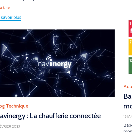
gs
La Une
 savoir plus
Cate
Act
Ba
mo
tegory
og Technique
avinergy : La chaufferie connectée
16 J
Babc
FÉVRIER 2023
mond