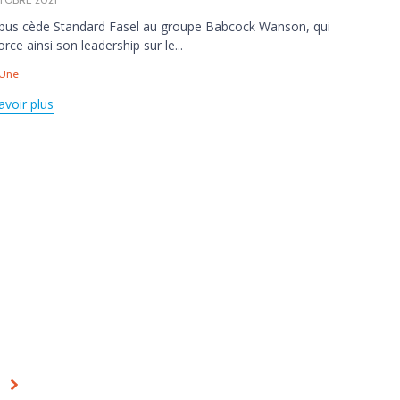
us cède Standard Fasel au groupe Babcock Wanson, qui
orce ainsi son leadership sur le...
s
 Une
avoir plus