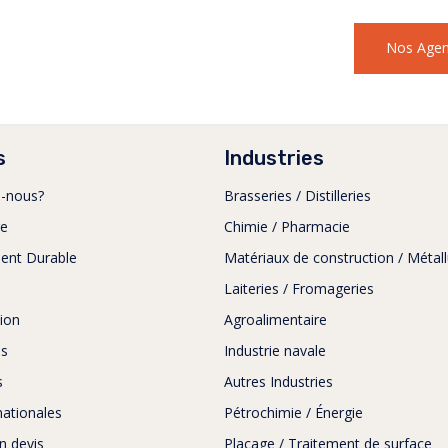
Nos Age
s
Industries
-nous?
Brasseries / Distilleries
re
Chimie / Pharmacie
ent Durable
Matériaux de construction / Métall
Laiteries / Fromageries
ion
Agroalimentaire
as
Industrie navale
s
Autres Industries
rnationales
Pétrochimie / Énergie
 devis
Placage / Traitement de surface