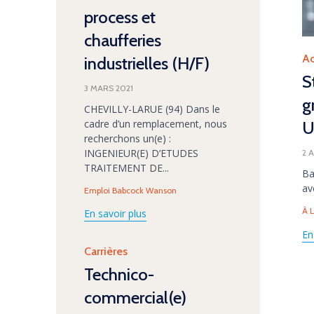
process et
chaufferies
Ca
Ac
industrielles (H/F)
S
3 MARS 2021
g
CHEVILLY-LARUE (94) Dans le
cadre d’un remplacement, nous
U
recherchons un(e) :
INGENIEUR(E) D’ETUDES
2 
TRAITEMENT DE...
Ba
av
Tags
Emploi Babcock Wanson
Ta
À 
En savoir plus
En
Category
Carrières
Technico-
commercial(e)