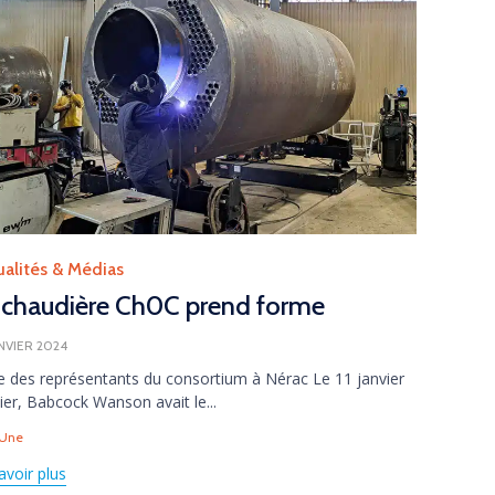
gory
ualités & Médias
 chaudière Ch0C prend forme
ANVIER 2024
te des représentants du consortium à Nérac Le 11 janvier
ier, Babcock Wanson avait le...
s
 Une
avoir plus