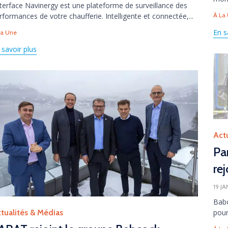
interface Navinergy est une plateforme de surveillance des
Tag
rformances de votre chaufferie. Intelligente et connectée,...
À La
gs
En s
La Une
 savoir plus
Cate
Act
Pa
re
19 J
Bab
tegory
pour
tualités & Médias
Tag