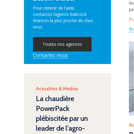
l’
Pour obtenir de l’aide,
pe
contactez l’agence Babcock
Ta
À 
Wanson la plus proche de chez
vous.
En
Toutes nos agences
Contactez nous
Category
Actualités & Médias
La chaudière
PowerPack
plébiscitée par un
Ca
Ac
leader de l’agro-