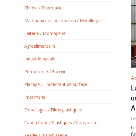
Chimie / Pharmacie
Matériaux de construction / Métallurgie
Laiterie / Fromagerie
Agroalimentaire
Industrie navale
Pétrochimie / Énergie
Ca
Ac
Placage / Traitement de surface
L
u
Imprimerie
A
Emballages / Films plastiques
1 
Caoutchouc / Plastiques / Composites
Le
fu
Textile / Blanchisserie