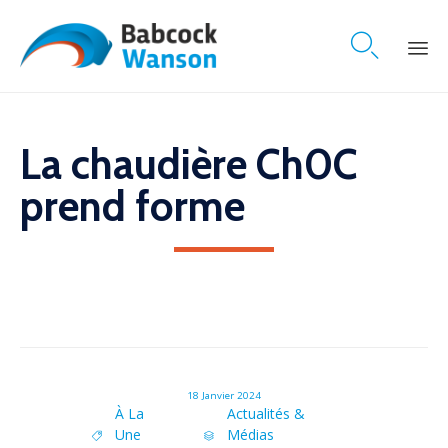

Skip
to
content
La chaudière Ch0C
prend forme
18 Janvier 2024
Tags
Category
À La
Actualités &
Une
Médias

