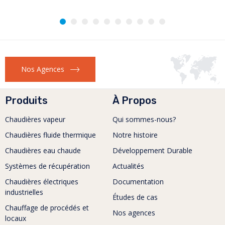
Algérie.
1 avril 2025
Le groupe COGB Labelle choisit une chaudière à tubes de
fumées Powerpack pour son usine...
En savoir plus
Nos Agences
Produits
À Propos
Chaudières vapeur
Qui sommes-nous?
Chaudières fluide thermique
Notre histoire
Chaudières eau chaude
Développement Durable
Systèmes de récupération
Actualités
Chaudières électriques
Documentation
industrielles
Études de cas
Chauffage de procédés et
Nos agences
locaux