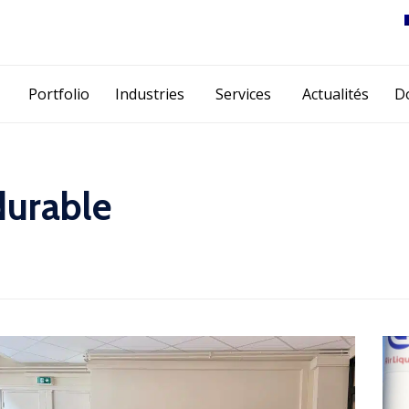
Skip
Portfolio
Industries
Services
Actualités
D
to
content
durable