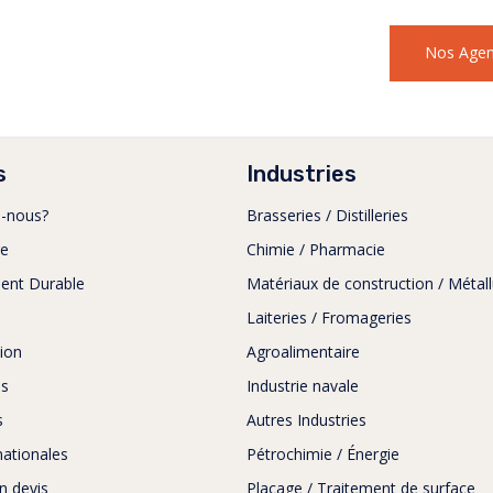
Nos Age
s
Industries
-nous?
Brasseries / Distilleries
re
Chimie / Pharmacie
ent Durable
Matériaux de construction / Métall
Laiteries / Fromageries
ion
Agroalimentaire
as
Industrie navale
s
Autres Industries
rnationales
Pétrochimie / Énergie
 devis
Placage / Traitement de surface