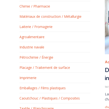
Chimie / Pharmacie
Matériaux de construction / Métallurgie
Laiterie / Fromagerie
Agroalimentaire
Industrie navale
Pétrochimie / Énergie
Ca
Ac
Placage / Traitement de surface
D
i
Imprimerie
14
Emballages / Films plastiques
La
Caoutchouc / Plastiques / Composites
ch
Ta
ch
Textile / Blanchisserie