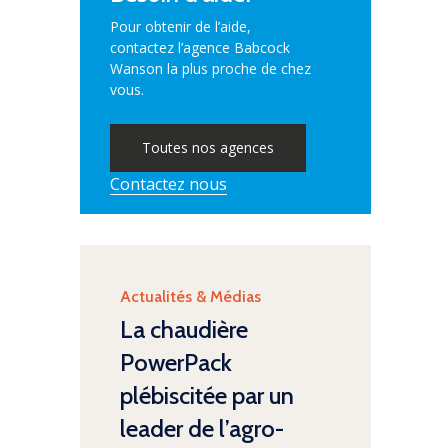
Pour obtenir de l’aide,
contactez l’agence Babcock
Wanson la plus proche de chez
vous.
Toutes nos agences
Contactez nous
Category
Actualités & Médias
La chaudière
PowerPack
plébiscitée par un
leader de l’agro-