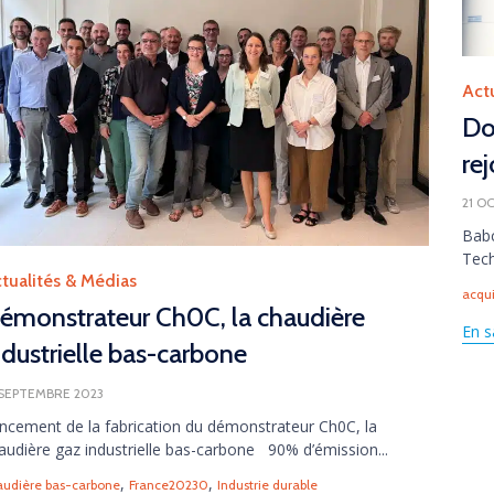
Cate
Act
Do
re
21 O
Babc
Tech
tegory
tualités & Médias
Tag
acqui
émonstrateur Ch0C, la chaudière
En s
ndustrielle bas-carbone
 SEPTEMBRE 2023
ncement de la fabrication du démonstrateur Ch0C, la
audière gaz industrielle bas-carbone 90% d’émission...
gs
,
,
audière bas-carbone
France20230
Industrie durable