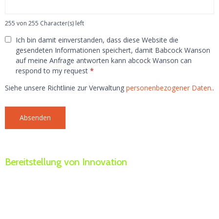
255 von 255 Character(s) left
Ich bin damit einverstanden, dass diese Website die
gesendeten Informationen speichert, damit Babcock Wanson
auf meine Anfrage antworten kann abcock Wanson can
respond to my request
*
Siehe unsere Richtlinie zur Verwaltung
personenbezogener Daten.
.
Bereitstellung von Innovation
Nachhaltigkeitsziele
Babcock Wanson
konzentriert sich auf den Aufbau eines
langfristigen, nachhaltigen Unternehmens und einer nachhaltigen
Zukunft für unsere Welt.