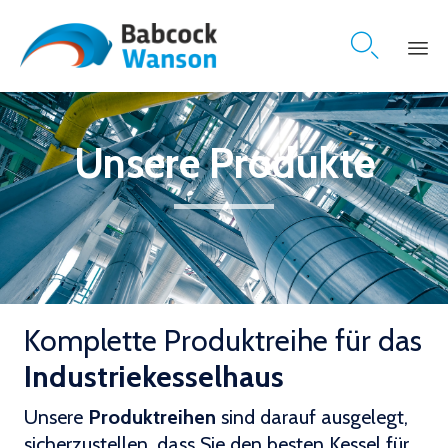

Skip
to
content
Unsere Produkte
Komplette Produktreihe für das
Industriekesselhaus
Unsere
Produktreihen
sind darauf ausgelegt,
sicherzustellen, dass Sie den besten Kessel für