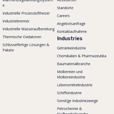
e
Standorte
Industrielle Prozessluftheizer
Careers
Industriebrenner
Angebotsanfrage
Industrielle Wasseraufbereitung
Kontaktaufnahme
Thermische Oxidatoren
Industries
Schlüsselfertige Lösungen &
Getränkeindustrie
Pakete
Chemikalien & Pharmazeutika
Baumaterialbranche
Molkereien und
Molkereiindustrie
Lebensmittelindustrie
Schiffsindustrie
Sonstige Industriezweige
Petrochemie &
Kraftwerksbranche