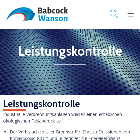

Skip
to
content
Leistungskontrolle
Leistungskontrolle
Industrielle Verbrennungsanlagen weisen einen erheblichen
ökologischen Fußabdruck auf.
Der Verbrauch fossiler Brennstoffe führt zu Emissionen von
Kohlendioxid (CO2) und je geringer die Energieeffizienz