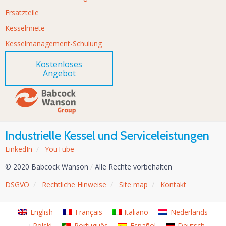
Ersatzteile
Kesselmiete
Kesselmanagement-Schulung
Kostenloses
Angebot
Industrielle Kessel und Serviceleistungen
LinkedIn
/
YouTube
© 2020 Babcock Wanson
/
Alle Rechte vorbehalten
DSGVO
/
Rechtliche Hinweise
/
Site map
/
Kontakt
English
Français
Italiano
Nederlands
Polski
Português
Español
Deutsch