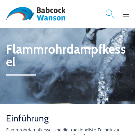

Skip
to
content
Flammrohrdampfkess
el
Einführung
Flammrohrdampfkessel sind die traditionellste Technik zur