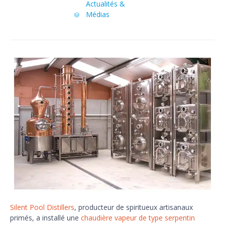
Category
Actualités &
Médias

Silent Pool Distillers
, producteur de spiritueux artisanaux
primés, a installé une
chaudière vapeur de type serpentin