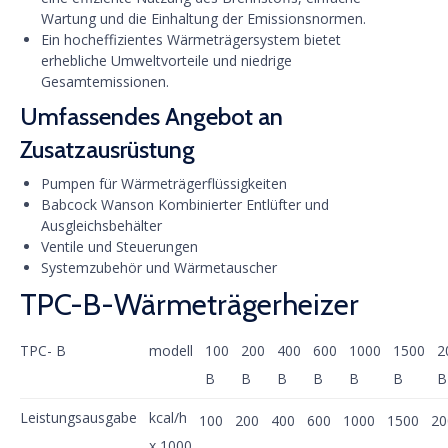
Wartung und die Einhaltung der Emissionsnormen.
Ein hocheffizientes Wärmeträgersystem bietet
erhebliche Umweltvorteile und niedrige
Gesamtemissionen.
Umfassendes Angebot an
Zusatzausrüstung
Pumpen für Wärmeträgerflüssigkeiten
Babcock Wanson Kombinierter Entlüfter und
Ausgleichsbehälter
Ventile und Steuerungen
Systemzubehör und Wärmetauscher
TPC-B-Wärmeträgerheizer
TPC- B
modell
100
200
400
600
1000
1500
2
B
B
B
B
B
B
B
Leistungsausgabe
kcal/h
100
200
400
600
1000
1500
20
x 1000