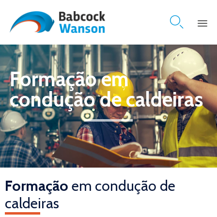

Skip
to
content
Formação em
condução de caldeiras
Formação
em condução de
caldeiras