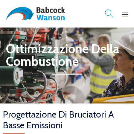

Skip
to
content
Ottimizzazione Della
Combustione
Progettazione Di Bruciatori A
Basse Emissioni