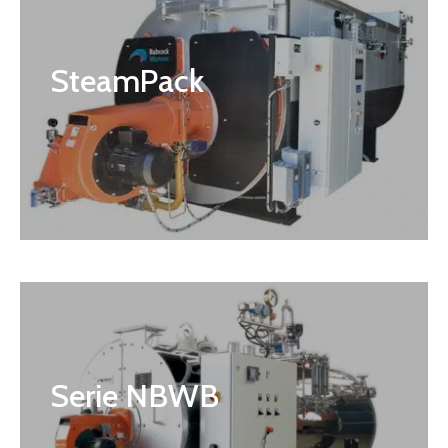
SteamPack
Serie NBWB