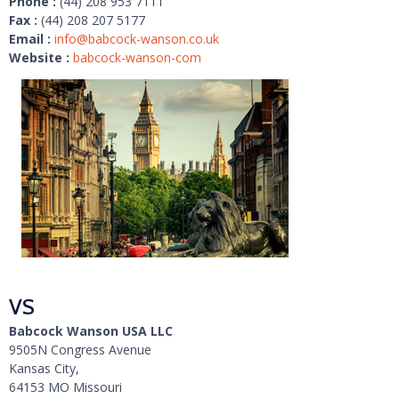
Phone :
(44) 208 953 7111
Fax :
(44) 208 207 5177
Email :
info@babcock-wanson.co.uk
Website :
babcock-wanson-com
VS
Babcock Wanson USA LLC
9505N Congress Avenue
Kansas City,
64153 MO Missouri