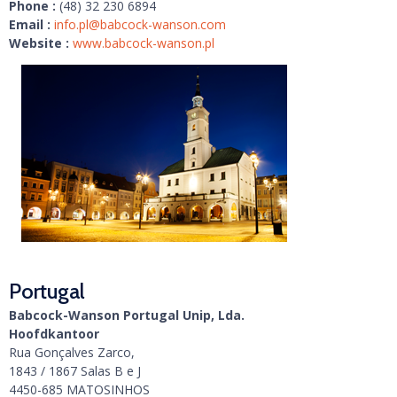
Phone :
(48) 32 230 6894
Email :
info.pl@babcock-wanson.com
Website :
www.babcock-wanson.pl
Portugal
Babcock-Wanson Portugal Unip, Lda.
Hoofdkantoor
Rua Gonçalves Zarco,
1843 / 1867 Salas B e J
4450-685 MATOSINHOS