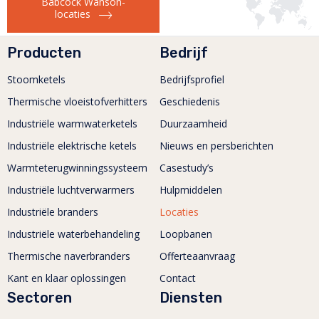
Babcock Wanson-
locaties
Producten
Bedrijf
Stoomketels
Bedrijfsprofiel
Thermische vloeistofverhitters
Geschiedenis
Industriële warmwaterketels
Duurzaamheid
Industriële elektrische ketels
Nieuws en persberichten
Warmteterugwinningssysteem
Casestudy’s
Industriële luchtverwarmers
Hulpmiddelen
Industriële branders
Locaties
Industriële waterbehandeling
Loopbanen
Thermische naverbranders
Offerteaanvraag
Kant en klaar oplossingen
Contact
Sectoren
Diensten