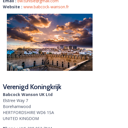
Email :
bw.tunisie@gmail.com
Website :
www.babcock-wanson.fr
Verenigd Koningkrijk
Babcock Wanson UK Ltd
Elstree Way 7
Borehamwood
HERTFORDSHIRE WD6 1SA
UNITED KINGDOM