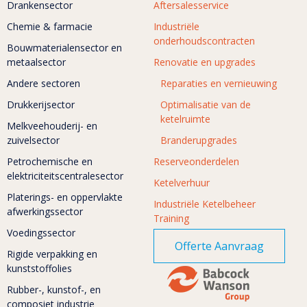
Drankensector
Aftersalesservice
Chemie & farmacie
Industriële
onderhoudscontracten
Bouwmaterialensector en
metaalsector
Renovatie en upgrades
Andere sectoren
Reparaties en vernieuwing
Drukkerijsector
Optimalisatie van de
ketelruimte
Melkveehouderij- en
zuivelsector
Branderupgrades
Petrochemische en
Reserveonderdelen
elektriciteitscentralesector
Ketelverhuur
Platerings- en oppervlakte
Industriële Ketelbeheer
afwerkingssector
Training
Voedingssector
Offerte Aanvraag
Rigide verpakking en
kunststoffolies
Rubber-, kunstof-, en
composiet industrie