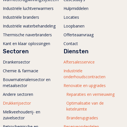
Industriële luchtverwarmers
Hulpmiddelen
Industriële branders
Locaties
Industriële waterbehandeling
Loopbanen
Thermische naverbranders
Offerteaanvraag
Kant en klaar oplossingen
Contact
Sectoren
Diensten
Drankensector
Aftersalesservice
Chemie & farmacie
Industriële
onderhoudscontracten
Bouwmaterialensector en
metaalsector
Renovatie en upgrades
Andere sectoren
Reparaties en vernieuwing
Drukkerijsector
Optimalisatie van de
ketelruimte
Melkveehouderij- en
zuivelsector
Branderupgrades
Petrochemische en
Reserveonderdelen