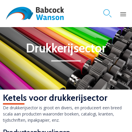

Skip
to
content
Drukkerijsector
Ketels voor drukkerijsector
De drukkerijsector is groot en divers, en produceert een breed
scala aan producten waaronder boeken, catalogi, kranten,
tijdschriften, inpakpapier, enz.