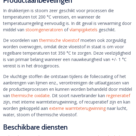
Productaanbevelingen
In drukkerijen is stoom zeer geschikt voor processen die
temperaturen tot 200 °C vereisen, en wanneer de
temperatuurregeling eenvoudig is. In dit geval is verwarming door
middel van
stoomgeneratoren
of
vlampijpketels
geschikt.
De voordelen van
thermische vloeistof
moeten ook zorgvuldig
worden overwogen, omdat deze vloeistof in staat is om voor
regelbare temperaturen tot 350 °C te zorgen. Deze veelzijdigheid
is van primair belang wanneer een nauwkeurigheid van +/- 1 °C
vereist is in het droogproces.
De vluchtige stoffen die ontstaan tijdens de foliecoating of het
aanbrengen van lijmen enz., verontreinigen de uitlaatgassen van
de productieprocessen en kunnen worden behandeld door middel
van
thermische oxidatie
. Dit soort naverbrander kan
regeneratief
zijn, met interne warmteterugwinning, of recuperatief zijn en kan
worden gekoppeld aan
externe warmteterugwinning
naar lucht,
water, stoom of thermische vloeistof.
Beschikbare diensten