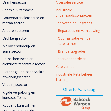
Drankensector
Aftersalesservice
Chemie & farmacie
Industriële
onderhoudscontracten
Bouwmaterialensector en
metaalsector
Renovatie en upgrades
Andere sectoren
Reparaties en vernieuwing
Drukkerijsector
Optimalisatie van de
ketelruimte
Melkveehouderij- en
zuivelsector
Branderupgrades
Petrochemische en
Reserveonderdelen
elektriciteitscentralesector
Ketelverhuur
Platerings- en oppervlakte
Industriële Ketelbeheer
afwerkingssector
Training
Voedingssector
Offerte Aanvraag
Rigide verpakking en
kunststoffolies
Rubber-, kunstof-, en
composiet industrie