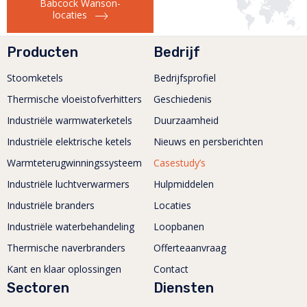
Babcock Wanson-
locaties
Producten
Bedrijf
Stoomketels
Bedrijfsprofiel
Thermische vloeistofverhitters
Geschiedenis
Industriële warmwaterketels
Duurzaamheid
Industriële elektrische ketels
Nieuws en persberichten
Warmteterugwinningssysteem
Casestudy’s
Industriële luchtverwarmers
Hulpmiddelen
Industriële branders
Locaties
Industriële waterbehandeling
Loopbanen
Thermische naverbranders
Offerteaanvraag
Kant en klaar oplossingen
Contact
Sectoren
Diensten