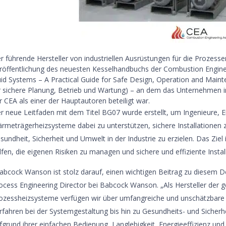
r führende Hersteller von industriellen Ausrüstungen für die Prozess
röffentlichung des neuesten Kesselhandbuchs der Combustion Engine
uid Systems – A Practical Guide for Safe Design, Operation and Main
r sichere Planung, Betrieb und Wartung) – an dem das Unternehmen 
r CEA als einer der Hauptautoren beteiligt war.
r neue Leitfaden mit dem Titel BG07 wurde erstellt, um Ingenieure,
rmeträgerheizsysteme dabei zu unterstützen, sichere Installationen 
sundheit, Sicherheit und Umwelt in der Industrie zu erzielen. Das Zi
lfen, die eigenen Risiken zu managen und sichere und effiziente Instal
abcock Wanson ist stolz darauf, einen wichtigen Beitrag zu diesem Do
ocess Engineering Director bei Babcock Wanson. „Als Hersteller der g
ozessheizsysteme verfügen wir über umfangreiche und unschätzbare
rfahren bei der Systemgestaltung bis hin zu Gesundheits- und Siche
fgrund ihrer einfachen Bedienung, Langlebigkeit, Energieeffizienz und