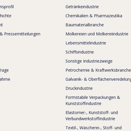
sprofil
Getränkeindustrie
hichte
Chemikalien & Pharmazeutika
it
Baumaterialbranche
 & Pressemitteilungen
Molkereien und Molkereiindustrie
Lebensmittelindustrie
Schiffsindustrie
Sonstige Industriezweige
frage
Petrochemie & Kraftwerksbranche
nahme
Galvanik- & Oberflächenveredelung
Druckindustrie
Formstabile Verpackungen &
Kunststoffindustrie
Elastomer-, Kunststoff- und
Verbundwerkstoffindustrie
Textil-, Wäscherei-, Stoff- und