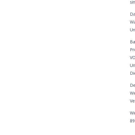
si
Da
Wa
Un
Ba
Pr
VO
Un
Di
De
We
Ve
We
89