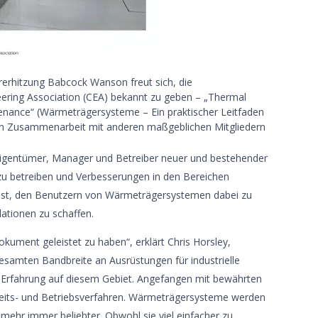
ererhitzung Babcock Wanson freut sich, die
ering Association (CEA) bekannt zu geben – „Thermal
tenance“ (Wärmeträgersysteme – Ein praktischer Leitfaden
in Zusammenarbeit mit anderen maßgeblichen Mitgliedern
 Eigentümer, Manager und Betreiber neuer und bestehender
zu betreiben und Verbesserungen in den Bereichen
el ist, den Benutzern von Wärmeträgersystemen dabei zu
lationen zu schaffen.
kument geleistet zu haben“, erklärt Chris Horsley,
esamten Bandbreite an Ausrüstungen für industrielle
 Erfahrung auf diesem Gebiet. Angefangen mit bewährten
rheits- und Betriebsverfahren. Wärmeträgersysteme werden
 mehr immer beliebter. Obwohl sie viel einfacher zu