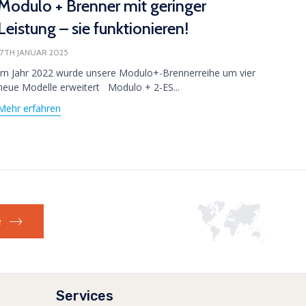
Modulo + Brenner mit geringer
17TH J
Leistung – sie funktionieren!
Durch
Wanso
17TH JANUAR 2025
und sei
Im Jahr 2022 wurde unsere Modulo+-Brennerreihe um vier
Mehr 
neue Modelle erweitert Modulo + 2-ES...
Mehr erfahren
e
Services