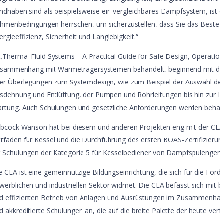
ndhaben sind als beispielsweise ein vergleichbares Dampfsystem, ist 
hmenbedingungen herrschen, um sicherzustellen, dass Sie das Beste au
ergieeffizienz, Sicherheit und Langlebigkeit.“
 „Thermal Fluid Systems – A Practical Guide for Safe Design, Operat
sammenhang mit Wärmeträgersystemen behandelt, beginnend mit der
er Überlegungen zum Systemdesign, wie zum Beispiel der Auswahl de
sdehnung und Entlüftung, der Pumpen und Rohrleitungen bis hin zur I
rtung. Auch Schulungen und gesetzliche Anforderungen werden beha
bcock Wanson hat bei diesem und anderen Projekten eng mit der CE
itfäden für Kessel und die Durchführung des ersten BOAS-Zertifizie
r Schulungen der Kategorie 5 für Kesselbediener von Dampfspulengen
e CEA ist eine gemeinnützige Bildungseinrichtung, die sich für die F
werblichen und industriellen Sektor widmet. Die CEA befasst sich mit
d effizienten Betrieb von Anlagen und Ausrüstungen im Zusammenha
d akkreditierte Schulungen an, die auf die breite Palette der heute v