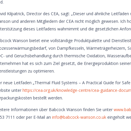
nd.
vid Kilpatrick, Director des CEA, sagt: „Dieser und ähnliche Leitfä
nson und anderen Mitgliedern der CEA nicht möglich gewesen. Ich hof
terstützung dieses Leitfadens wahrnimmt und die gesetzlichen Anfor
bcock Wanson bietet eine vollständige Produktpalette und Dienstlei
ozesserwärmungsbedarf, von Dampfkesseln, Wärmeträgerheizern, Sch
C- und Geruchsbehandlung durch thermische Oxidation, Wasseraufber
ternehmen hat es sich zum Ziel gesetzt, die Energieproduktion seine
enstleistungen zu optimieren.
r neue Leitfaden „Thermal Fluid Systems – A Practical Guide for Saf
bsite unter
https://cea.org.uk/knowledge-centre/cea-guidance-docu
rpackungskosten bestellt werden.
itere Informationen über Babcock Wanson finden Sie unter
www.bab
53 7111 oder per E-Mail an
info@babcock-wanson.co.uk
eingeholt we