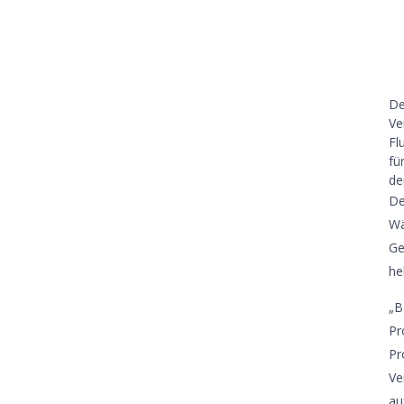
De
Ve
Fl
fü
de
De
Wä
Ge
he
„B
Pr
Pr
Ve
au