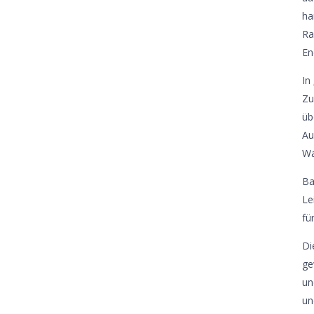
ha
Ra
En
In
Zu
üb
Au
Wa
Ba
Le
fü
Di
ge
un
un