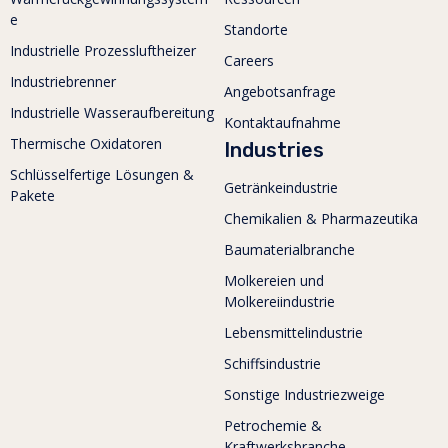
e
Standorte
Industrielle Prozessluftheizer
Careers
Industriebrenner
Angebotsanfrage
Industrielle Wasseraufbereitung
Kontaktaufnahme
Thermische Oxidatoren
Industries
Schlüsselfertige Lösungen &
Getränkeindustrie
Pakete
Chemikalien & Pharmazeutika
Baumaterialbranche
Molkereien und
Molkereiindustrie
Lebensmittelindustrie
Schiffsindustrie
Sonstige Industriezweige
Petrochemie &
Kraftwerksbranche