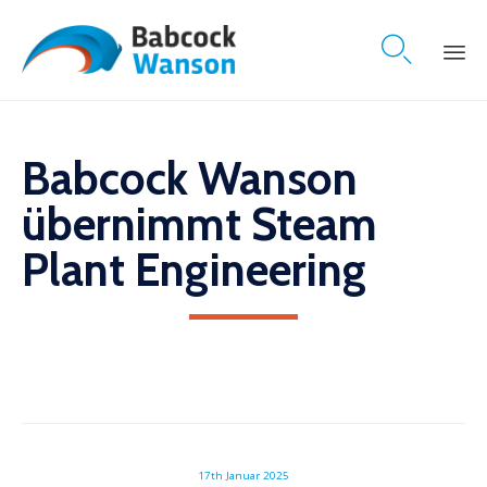

Skip
to
content
Babcock Wanson
übernimmt Steam
Plant Engineering
17th Januar 2025