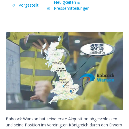
Category
Neuigkeiten &
Tags
Vorgestellt

Pressemitteilungen

Babcock Wanson hat seine erste Akquisition abgeschlossen
und seine Position im Vereinigten Königreich durch den Erwerb