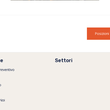
Posizion
le
Settori
preventivo
o
Noi