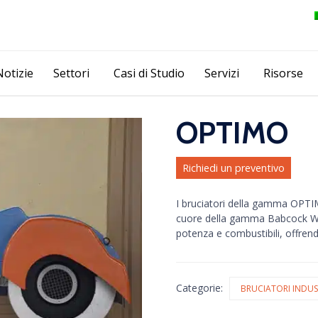
Skip
Notizie
Settori
Casi di Studio
Servizi
Risorse
to
content
OPTIMO
Richiedi un preventivo
I bruciatori della gamma OPTIM
cuore della gamma Babcock W
potenza e combustibili, offren
Categorie:
BRUCIATORI INDUS