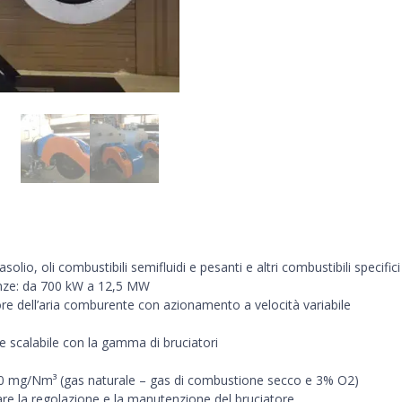
olio, oli combustibili semifluidi e pesanti e altri combustibili specifici
nze: da 700 kW a 12,5 MW
tore dell’aria comburente con azionamento a velocità variabile
e scalabile con la gamma di bruciatori
00 mg/Nm³ (gas naturale – gas di combustione secco e 3% O2)
are la regolazione e la manutenzione del bruciatore