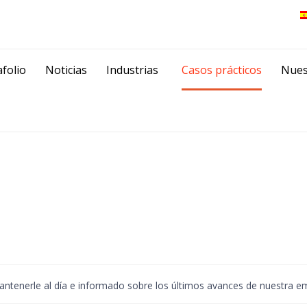
Skip
folio
Noticias
Industrias
Casos prácticos
Nues
to
content
nerle al día e informado sobre los últimos avances de nuestra empr