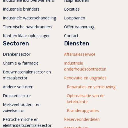
Industriële luchtverwarmers
Hulpmiddelen
Industriële branders
Locaties
Industriële waterbehandeling
Loopbanen
Thermische naverbranders
Offerteaanvraag
Kant en klaar oplossingen
Contact
Sectoren
Diensten
Drankensector
Aftersalesservice
Chemie & farmacie
Industriële
onderhoudscontracten
Bouwmaterialensector en
metaalsector
Renovatie en upgrades
Andere sectoren
Reparaties en vernieuwing
Drukkerijsector
Optimalisatie van de
ketelruimte
Melkveehouderij- en
zuivelsector
Branderupgrades
Petrochemische en
Reserveonderdelen
elektriciteitscentralesector