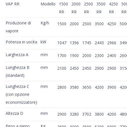
VAP RR
Modello
1500
2000
2500
3500
4250
50
RR
RR
RR
RR
RR
RR
Produzione di
Kg/h
1500
2000
2500
3500
4250
500
vapore
Potenza in uscita
kW
1047
1396
1745
2443
2966
349
Larghezza A
mm
1700
1900
2000
2300
2400
260
Lunghezza B
mm
2100
2450
2450
2900
2900
315
(standard)
Lunghezza C
mm
2800
3580
3650
4200
3900
420
(con opzione
economizzatore)
Altezza D
mm
2900
3280
3702
3800
4200
480
Peso a pieno
Kg
2600
3000
3500
5200
6900
770