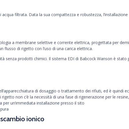
 acqua filtrata. Data la sua compattezza e robustezza, l’installazione
logia a membrane selettive e corrente elettrica, progettata per demine
flusso di rigetto con l’uso di una carica elettrica.
ità senza prodotti chimici. Il sistema EDI di Babcock Wanson è stato 
l’apparecchiatura di dosaggio o trattamento dei rifiuti, ed è quindi e
so di rigetto non c’è la necessità di una fase di rigenerazione per le r
 per un’immediata installazione presso il sito
 pura
 scambio ionico