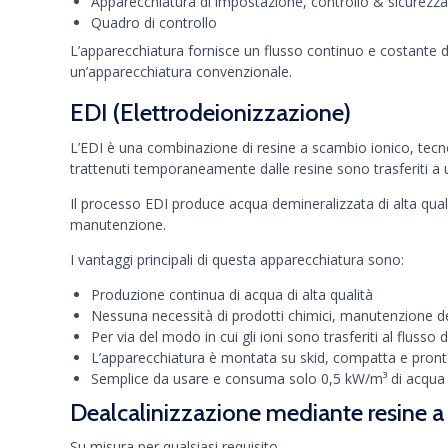
Apparecchiatura di impostazione, controllo & sicurezza
Quadro di controllo
L’apparecchiatura fornisce un flusso continuo e costante di
un’apparecchiatura convenzionale.
EDI (Elettrodeionizzazione)
L’EDI è una combinazione di resine a scambio ionico, tecno
trattenuti temporaneamente dalle resine sono trasferiti a un 
Il processo EDI produce acqua demineralizzata di alta qual
manutenzione.
I vantaggi principali di questa apparecchiatura sono:
Produzione continua di acqua di alta qualità
Nessuna necessità di prodotti chimici, manutenzione del
Per via del modo in cui gli ioni sono trasferiti al flus
L’apparecchiatura è montata su skid, compatta e pronta
Semplice da usare e consuma solo 0,5 kW/m³ di acqua
Dealcalinizzazione mediante resine a
Su misura per qualsiasi requisito