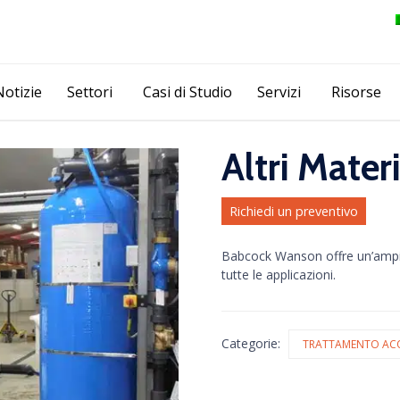
Skip
Notizie
Settori
Casi di Studio
Servizi
Risorse
to
content
Altri Materi
Richiedi un preventivo
Babcock Wanson offre un’ampia 
tutte le applicazioni.
Categorie:
TRATTAMENTO ACQ