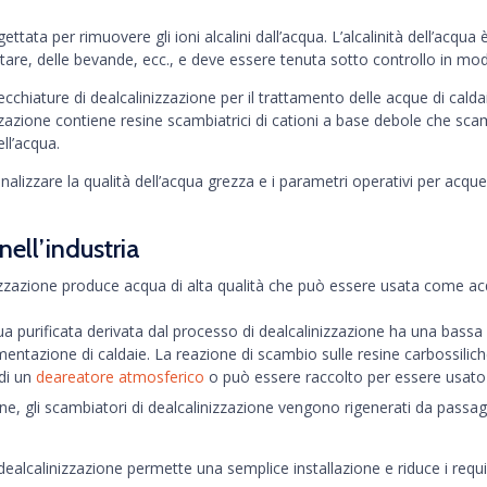
ttata per rimuovere gli ioni alcalini dall’acqua. L’alcalinità dell’acqu
ntare, delle bevande, ecc., e deve essere tenuta sotto controllo in modo
ature di dealcalinizzazione per il trattamento delle acque di caldai
inizzazione contiene resine scambiatrici di cationi a base debole che s
ll’acqua.
alizzare la qualità dell’acqua grezza e i parametri operativi per acque
nell’industria
zzazione produce acqua di alta qualità che può essere usata come acq
a purificata derivata dal processo di dealcalinizzazione ha una bassa c
ntazione di caldaie. La reazione di scambio sulle resine carbossilic
 di un
deareatore atmosferico
o può essere raccolto per essere usato 
, gli scambiatori di dealcalinizzazione vengono rigenerati da passaggi
alcalinizzazione permette una semplice installazione e riduce i requisi