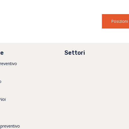
Posizion
le
Settori
preventivo
o
Noi
 preventivo