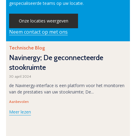
gespecialiseerde teams op uw locatie.
Onze locaties weergeven
Neem contact op met ons
Category
Technische Blog
Navinergy; De geconnecteerde
stookruimte
30 april 2024
de Navinergy-interface is een platform voor het monitoren
van de prestaties van uw stookruimte; De...
Tags
Aanbevolen
Meer lezen