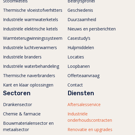
Stoomketels
Bedrijfsprofiel
Thermische vloeistofverhitters
Geschiedenis
Industriële warmwaterketels
Duurzaamheid
Industriële elektrische ketels
Nieuws en persberichten
Warmteterugwinningssysteem
Casestudy’s
Industriële luchtverwarmers
Hulpmiddelen
Industriële branders
Locaties
Industriële waterbehandeling
Loopbanen
Thermische naverbranders
Offerteaanvraag
Kant en klaar oplossingen
Contact
Sectoren
Diensten
Drankensector
Aftersalesservice
Chemie & farmacie
Industriële
onderhoudscontracten
Bouwmaterialensector en
metaalsector
Renovatie en upgrades