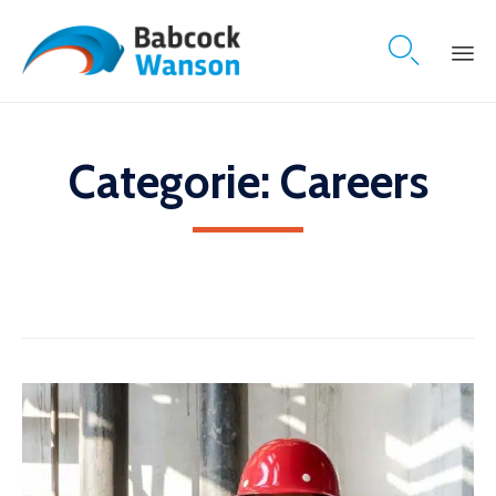

Skip
to
content
Categorie:
Careers