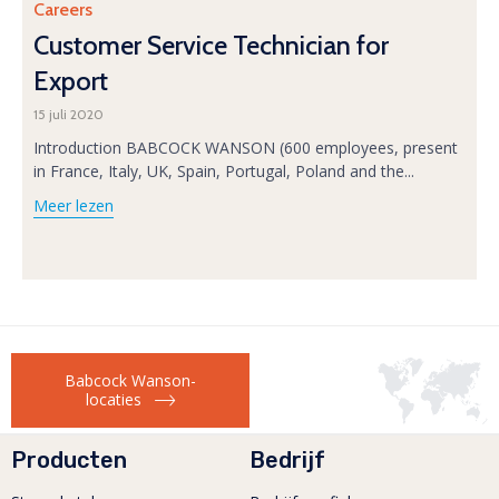
Category
Careers
Customer Service Technician for
Export
15 juli 2020
Introduction BABCOCK WANSON (600 employees, present
in France, Italy, UK, Spain, Portugal, Poland and the...
Meer lezen
Babcock Wanson-
locaties
Producten
Bedrijf