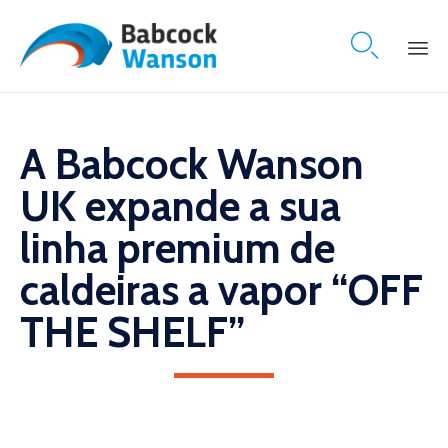

Skip
to
content
A Babcock Wanson
UK expande a sua
linha premium de
caldeiras a vapor “OFF
THE SHELF”