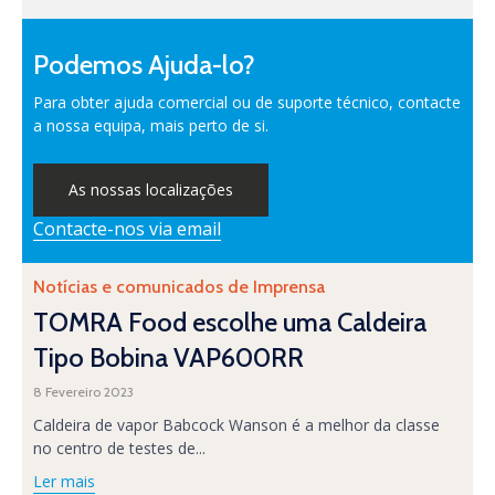
Podemos Ajuda-lo?
Para obter ajuda comercial ou de suporte técnico, contacte
a nossa equipa, mais perto de si.
As nossas localizações
Contacte-nos via email
Category
Notícias e comunicados de Imprensa
TOMRA Food escolhe uma Caldeira
Tipo Bobina VAP600RR
8 Fevereiro 2023
Caldeira de vapor Babcock Wanson é a melhor da classe
no centro de testes de...
Ler mais