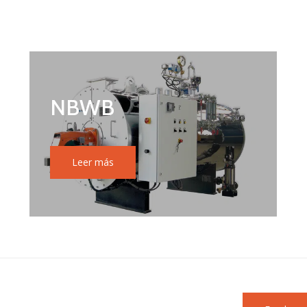
NBWB
Leer más