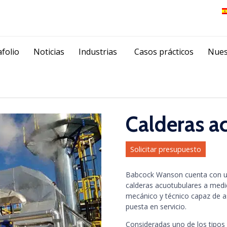
Skip
folio
Noticias
Industrias
Casos prácticos
Nues
to
content
Calderas a
Solicitar presupuesto
Babcock Wanson cuenta con un
calderas acuotubulares a medi
mecánico y técnico capaz de asi
puesta en servicio.
Consideradas uno de los tipos