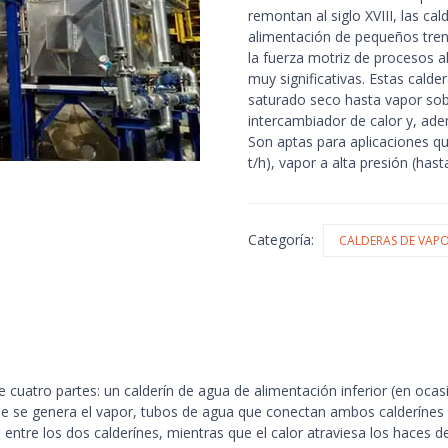
remontan al siglo XVIII, las c
alimentación de pequeños tren
la fuerza motriz de procesos 
muy significativas. Estas calde
saturado seco hasta vapor sob
intercambiador de calor y, ad
Son aptas para aplicaciones q
t/h), vapor a alta presión (has
Categoría:
CALDERAS DE VAP
uatro partes: un calderín de agua de alimentación inferior (en ocas
que se genera el vapor, tubos de agua que conectan ambos calderínes
 entre los dos calderínes, mientras que el calor atraviesa los haces d