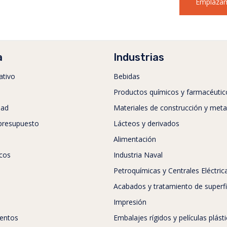
Emplazam
a
Industrias
ativo
Bebidas
Productos químicos y farmacéutic
dad
Materiales de construcción y meta
 presupuesto
Lácteos y derivados
Alimentación
icos
Industria Naval
Petroquímicas y Centrales Eléctric
Acabados y tratamiento de superfi
Impresión
entos
Embalajes rígidos y películas plást