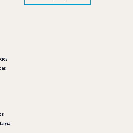
cies
icas
os
lurgia