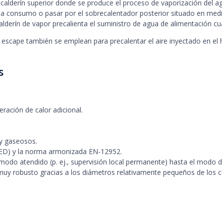
del calderín superior donde se produce el proceso de vaporización del 
rlo a consumo o pasar por el sobrecalentador posterior situado en med
alderín de vapor precalienta el suministro de agua de alimentación cu
de escape también se emplean para precalentar el aire inyectado en el
s
eración de calor adicional.
 y gaseosos.
PED) y la norma armonizada EN-12952.
el modo atendido (p. ej., supervisión local permanente) hasta el modo
 muy robusto gracias a los diámetros relativamente pequeños de los c