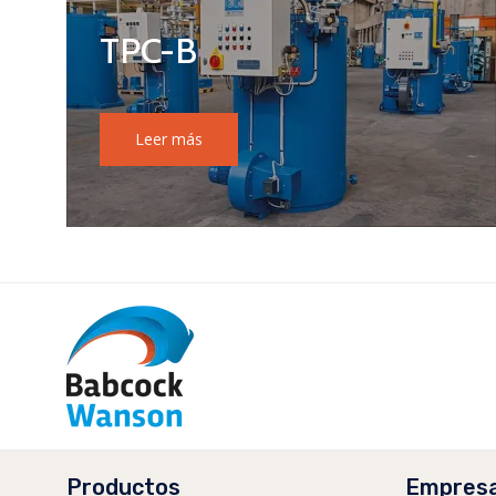
TPC-B
Leer más
Productos
Empres