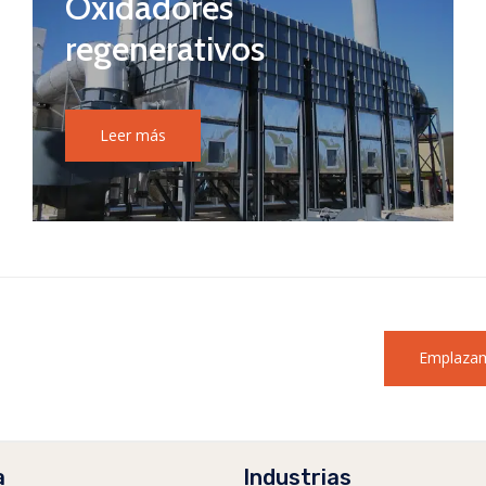
Oxidadores
regenerativos
Leer más
Emplazam
a
Industrias