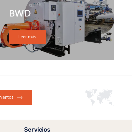
BWD
Leer más
ientos
Servicios