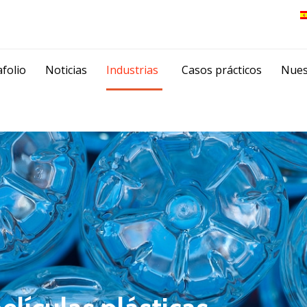
Skip
folio
Noticias
Industrias
Casos prácticos
Nues
to
content