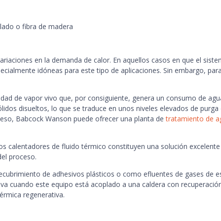
ulado o fibra de madera
variaciones en la demanda de calor. En aquellos casos en que el sist
cialmente idóneas para este tipo de aplicaciones. Sin embargo, par
idad de vapor vivo que, por consiguiente, genera un consumo de agua
lidos disueltos, lo que se traduce en unos niveles elevados de purga de
 Por eso, Babcock Wanson puede ofrecer una planta de
tratamiento de a
, los calentadores de fluido térmico constituyen una solución excelen
del proceso.
ecubrimiento de adhesivos plásticos o como efluentes de gases de e
tiva cuando este equipo está acoplado a una caldera con recuperación
érmica regenerativa.