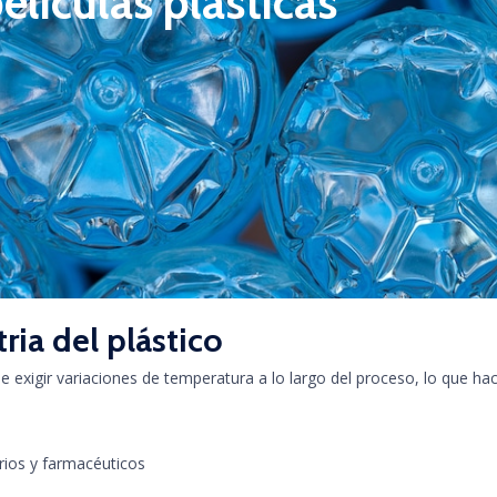
elículas plásticas
ria del plástico
ele exigir variaciones de temperatura a lo largo del proceso, lo que 
rios y farmacéuticos