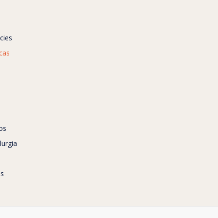
cies
icas
os
lurgia
as