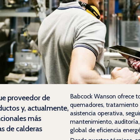
Babcock Wanson ofrece tod
que proveedor de
quemadores, tratamiento d
oductos y, actualmente,
asistencia operativa, segu
acionales más
mantenimiento, auditoría,
as de calderas
global de eficiencia energé