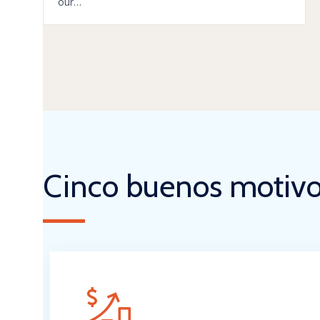
our…
Cinco buenos motiv