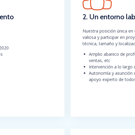
iento
2. Un entorno la
Nuestra posición única en 
valiosa y participar en pr
técnica, tamaño y localizac
 2020
es
Amplio abanico de profe
ventas, etc
más de 105 millones
Intervención a lo largo 
Autonomía y asunción de
apoyo experto de todo
Gran diversidad de clie
del CAC 40