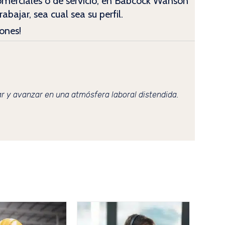
omerciales o de servicio, en Babcock Wanson
abajar, sea cual sea su perfil.
ones!
r y avanzar en una atmósfera laboral distendida.