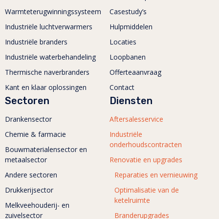
Warmteterugwinningssysteem
Casestudy’s
Industriële luchtverwarmers
Hulpmiddelen
Industriële branders
Locaties
Industriële waterbehandeling
Loopbanen
Thermische naverbranders
Offerteaanvraag
Kant en klaar oplossingen
Contact
Sectoren
Diensten
Drankensector
Aftersalesservice
Chemie & farmacie
Industriële
onderhoudscontracten
Bouwmaterialensector en
metaalsector
Renovatie en upgrades
Andere sectoren
Reparaties en vernieuwing
Drukkerijsector
Optimalisatie van de
ketelruimte
Melkveehouderij- en
zuivelsector
Branderupgrades