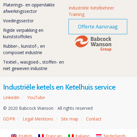
Platerings- en oppervlakte
Industriële Ketelbeheer
afwerkingssector
Training
Voedingssector
Offerte Aanvraag
Rigide verpakking en
kunststoffolies
Rubber-, kunstof-, en
composiet industrie
Textiel-, wasgoed-, stoffen- en
niet geweven industrie
Industriële ketels en Ketelhuis service
LinkedIn
/
YouTube
© 2020 Babcock Wanson
/
All rights reserved
GDPR
/
Legal Mentions
/
Site map
/
Contact
English
Français
Italiano
Nederlands