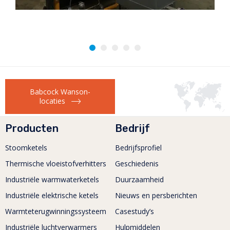
Babcock Wanson-
locaties
Producten
Bedrijf
Stoomketels
Bedrijfsprofiel
Thermische vloeistofverhitters
Geschiedenis
Industriële warmwaterketels
Duurzaamheid
Industriële elektrische ketels
Nieuws en persberichten
Warmteterugwinningssysteem
Casestudy’s
Industriële luchtverwarmers
Hulpmiddelen