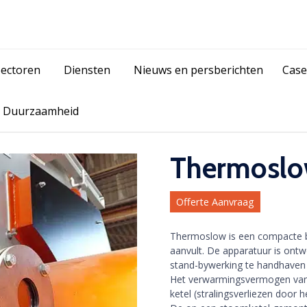
Skip
Sectoren
Diensten
Nieuws en persberichten
Case
to
content
Duurzaamheid
Thermosl
Offerte Aanvraag
Thermoslow is een compacte b
aanvult. De apparatuur is ontw
stand-bywerking te handhaven
Het verwarmingsvermogen van 
ketel (stralingsverliezen door