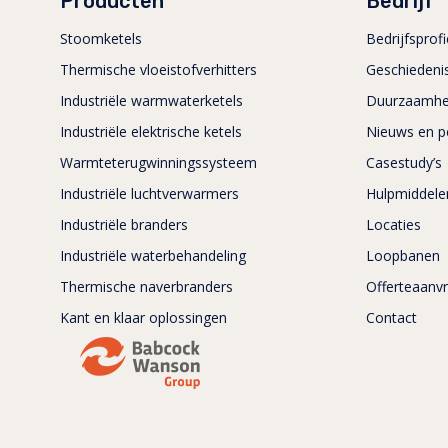
Producten
Bedrijf
Stoomketels
Bedrijfsprofi
Thermische vloeistofverhitters
Geschiedeni
Industriële warmwaterketels
Duurzaamhe
Industriële elektrische ketels
Nieuws en p
Warmteterugwinningssysteem
Casestudy’s
Industriële luchtverwarmers
Hulpmiddele
Industriële branders
Locaties
Industriële waterbehandeling
Loopbanen
Thermische naverbranders
Offerteaanv
Kant en klaar oplossingen
Contact