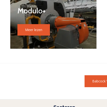
Modulo+
Meer lezen
Babcock 