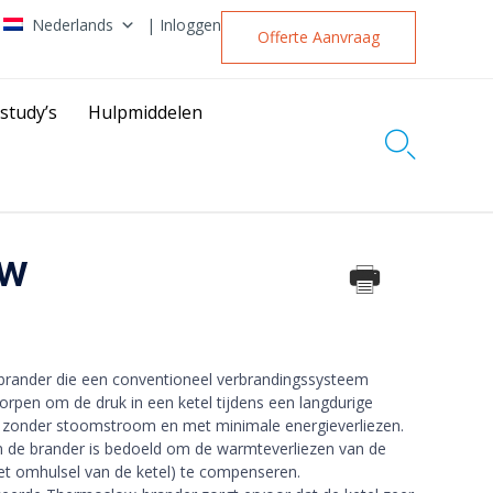
Nederlands
| Inloggen
Offerte Aanvraag
study’s
Hulpmiddelen

ow
rander die een conventioneel verbrandingssysteem
orpen om de druk in een ketel tijdens een langdurige
 zonder stoomstroom en met minimale energieverliezen.
de brander is bedoeld om de warmteverliezen van de
 het omhulsel van de ketel) te compenseren.