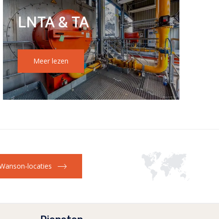
LNTA & TA
Meer lezen
Wanson-locaties