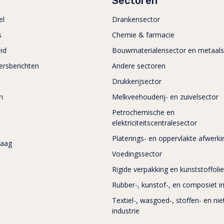
Sectoren
el
Drankensector
s
Chemie & farmacie
id
Bouwmaterialensector en metaals
ersberichten
Andere sectoren
Drukkerijsector
n
Melkveehouderij- en zuivelsector
Petrochemische en
elektriciteitscentralesector
Platerings- en oppervlakte afwerk
raag
Voedingssector
Rigide verpakking en kunststoffoli
Rubber-, kunstof-, en composiet in
Textiel-, wasgoed-, stoffen- en ni
industrie