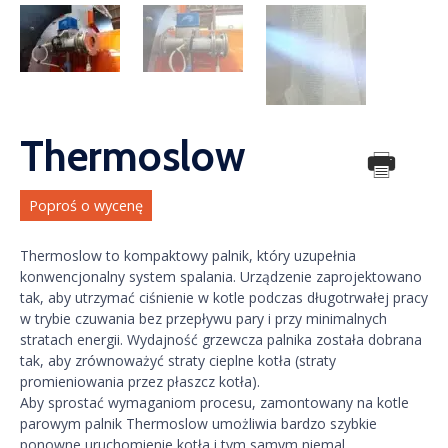
Thermoslow
Poproś o wycenę
Thermoslow to kompaktowy palnik, który uzupełnia
konwencjonalny system spalania. Urządzenie zaprojektowano
tak, aby utrzymać ciśnienie w kotle podczas długotrwałej pracy
w trybie czuwania bez przepływu pary i przy minimalnych
stratach energii. Wydajność grzewcza palnika została dobrana
tak, aby zrównoważyć straty cieplne kotła (straty
promieniowania przez płaszcz kotła).
Aby sprostać wymaganiom procesu, zamontowany na kotle
parowym palnik Thermoslow umożliwia bardzo szybkie
ponowne uruchomienie kotła i tym samym niemal