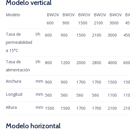
Modelo vertical
Modelo
BWOV
BWOV
BWOV
BWOV
BWOV
B
600
900
1500
2100
3000
45
Tasa de
l/h
600
900
1500
2100
3000
45
permeabilidad
a 15°C
Tasa de
l/h
800
1200
2000
2800
4000
60
alimentación
Anchura
mm
900
900
1700
1700
1500
15
Longitud
mm
560
560
560
560
1100
11
Altura
mm
1500
1500
1700
1700
2100
21
Modelo horizontal