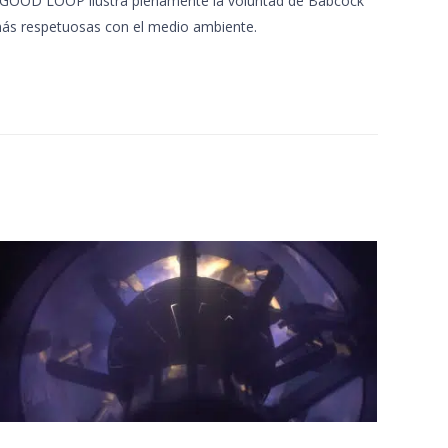
o GOOD LOOP ilustra plenamente la voluntad de Babcock
más respetuosas con el medio ambiente.