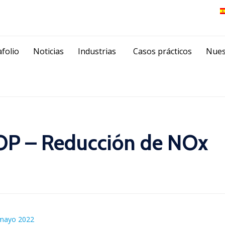
Skip
folio
Noticias
Industrias
Casos prácticos
Nues
to
content
P – Reducción de NOx
mayo 2022