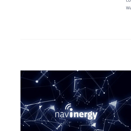
co
Wa