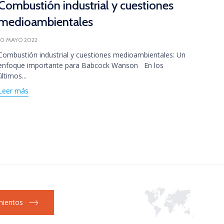
Combustión industrial y cuestiones
medioambientales
10 MAYO 2022
Combustión industrial y cuestiones medioambientales: Un
Is t
enfoque importante para Babcock Wanson En los
gen
últimos...
Leer más
5 ABRI
Over t
steadi
Leer 
ientos