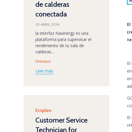
de calderas
conectada
El
30 ABRIL 2024
(r
la interfaz Navinergy es una
plataforma para supervisar el
te
rendimiento de tu sala de
calderas....
Tags
Destaque
El
en
Leer más
en
ad
GO
co
Category
Empleo
El
Customer Service
re
Technician for