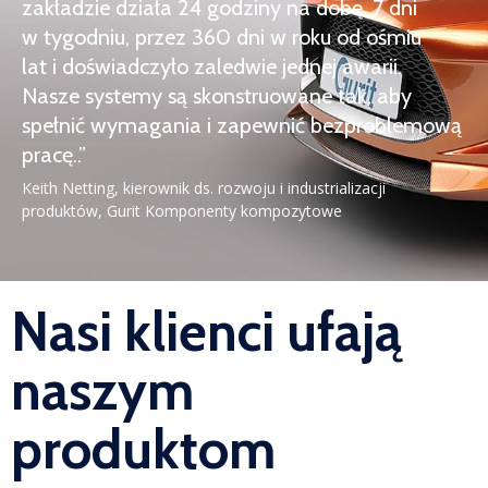
zakładzie działa 24 godziny na dobę, 7 dni
w tygodniu, przez 360 dni w roku od ośmiu
lat i doświadczyło zaledwie jednej awarii.
Nasze systemy są skonstruowane tak, aby
spełnić wymagania i zapewnić bezproblemową
pracę..”
Keith Netting, kierownik ds. rozwoju i industrializacji
produktów, Gurit Komponenty kompozytowe
Nasi klienci ufają
naszym
produktom