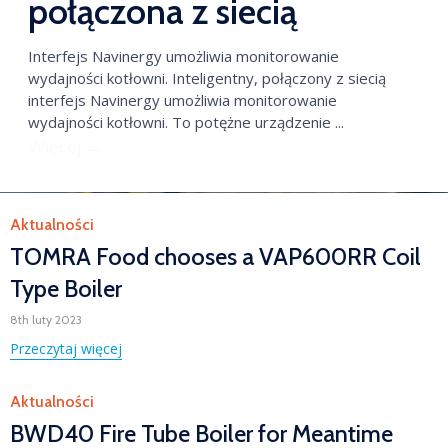
połączona z siecią
Interfejs Navinergy umożliwia monitorowanie
wydajności kotłowni. Inteligentny, połączony z siecią
interfejs Navinergy umożliwia monitorowanie
wydajności kotłowni. To potężne urządzenie ...
Więcej →
Category
Aktualności
TOMRA Food chooses a VAP600RR Coil
Type Boiler
8th luty 2023
Przeczytaj więcej
Category
Aktualności
BWD40 Fire Tube Boiler for Meantime