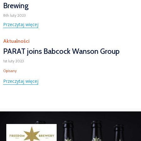
Brewing
8th luty 2023
Przeczytaj więcej
Category
Aktualności
PARAT joins Babcock Wanson Group
1st luty 2023
Tags
Opisany
Przeczytaj więcej