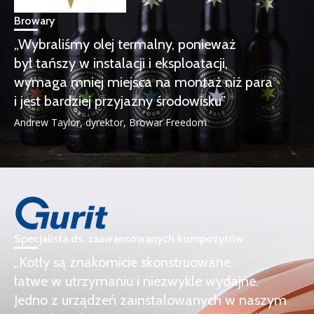
Browary
„Wybraliśmy olej termalny, ponieważ
był tańszy w instalacji i eksploatacji,
wymaga mniej miejsca na montaż niż para
i jest bardziej przyjazny środowisku”
Andrew Taylor, dyrektor, Browar Freedom
Specjalista ds. zaawansowanych kompozytów
„Kotły są znakomicie skonstruowane,
łatwe w utrzymaniu i niezwykle wydajne.
Jedno z urządzeń zainstalowanych w naszym