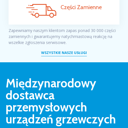
Części Zamienne
Zapewniamy naszym klientom zapas ponad 30 000 części
zamiennych i gwarantujemy natychmiastową reakcję na
wszelkie zgłoszenia serwisowe.
WSZYSTKIE NASZE USŁUGI
Międzynarodowy
dostawca
przemysłowych
urządzeń grzewczych