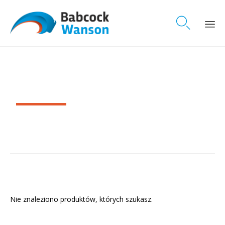

Skip
to
content
Kotły Wodnorurkowe
Nie znaleziono produktów, których szukasz.