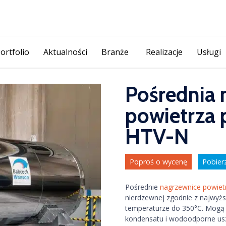
Skip
ortfolio
Aktualności
Branże
Realizacje
Usługi
to
content
Pośrednia 
powietrza
HTV-N
Poproś o wycenę
Pobier
Pośrednie
nagrzewnice powiet
nierdzewnej zgodnie z najwyżs
temperaturze do 350°C. Mogą b
kondensatu i wodoodporne uszc