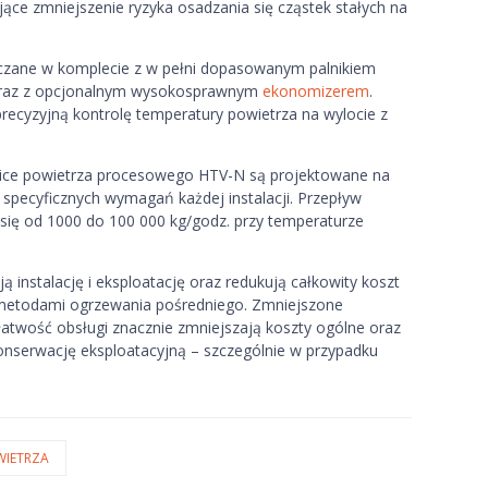
ące zmniejszenie ryzyka osadzania się cząstek stałych na
czane w komplecie z w pełni dopasowanym palnikiem
oraz z opcjonalnym wysokosprawnym
ekonomizerem
.
ecyzyjną kontrolę temperatury powietrza na wylocie z
nice powietrza procesowego HTV-N są projektowane na
specyficznych wymagań każdej instalacji. Przepływ
ię od 1000 do 100 000 kg/godz. przy temperaturze
 instalację i eksploatację oraz redukują całkowity koszt
 metodami ogrzewania pośredniego. Zmniejszone
łatwość obsługi znacznie zmniejszają koszty ogólne oraz
nserwację eksploatacyjną – szczególnie w przypadku
WIETRZA