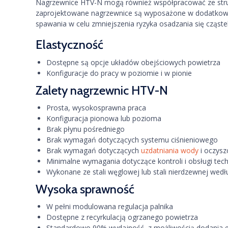
Nagrzewnice HTV-N mogą również współpracować ze strum
zaprojektowane nagrzewnice są wyposażone w dodatkowe dr
spawania w celu zmniejszenia ryzyka osadzania się cząste
Elastyczność
Dostępne są opcje układów obejściowych powietrza
Konfiguracje do pracy w poziomie i w pionie
Zalety nagrzewnic HTV-N
Prosta, wysokosprawna praca
Konfiguracja pionowa lub pozioma
Brak płynu pośredniego
Brak wymagań dotyczących systemu ciśnieniowego
Brak wymagań dotyczących
uzdatniania wody
i oczysz
Minimalne wymagania dotyczące kontroli i obsługi tech
Wykonane ze stali węglowej lub stali nierdzewnej wed
Wysoka sprawność
W pełni modulowana regulacja palnika
Dostępne z recyrkulacją ogrzanego powietrza
Standardowo 90% wydajność, z możliwością dodania 