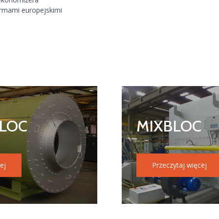
ormami europejskimi
LOC
MIXBLOC
ej
Przeczytaj więcej