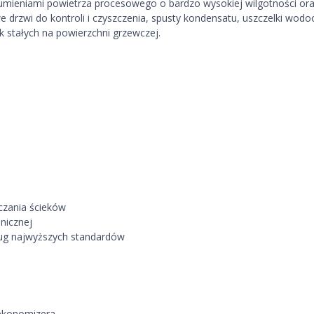
ieniami powietrza procesowego o bardzo wysokiej wilgotności oraz
zwi do kontroli i czyszczenia, spusty kondensatu, uszczelki wodoo
k stałych na powierzchni grzewczej.
czania ścieków
nicznej
ług najwyższych standardów
ekonomizera