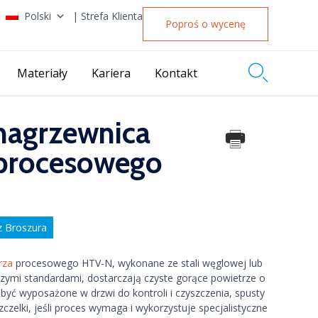
Polski
| Strefa Klienta
Poproś o wycenę

Materiały
Kariera
Kontakt
nagrzewnica
 procesowego
z Broszura
rza
procesowego HTV-N, wykonane ze stali węglowej lub
zymi standardami, dostarczają czyste gorące powietrze o
yć wyposażone w drzwi do kontroli i czyszczenia, spusty
zelki, jeśli proces wymaga i wykorzystuje specjalistyczne